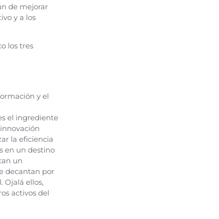
ún de mejorar
ivo y a los
o los tres
formación y el
s el ingrediente
 innovación
r la eficiencia
as en un destino
can un
se decantan por
 Ojalá ellos,
os activos del